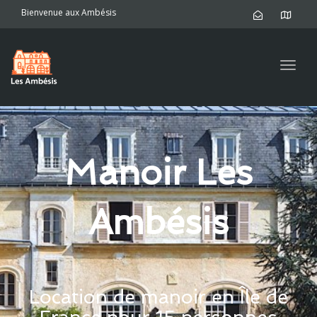
navig
Bienvenue aux Ambésis
Togg
navig
Manoir Les
Ambésis
Location de manoir en Île de